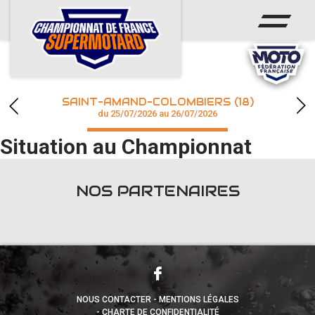
ACCUEIL
ACTUS
CALENDRIER
SAINT-AMAND-COLOMBIERS (18)
CHAMPIONNAT
du 25/07/2026 au 26/07/2026
Situation au Championnat
RÉSULTATS
PHOTOS / WEB TV
NOS PARTENAIRES
accéder à la billetterie
NOUS CONTACTER
MENTIONS LÉGALES
CHARTE DE CONFIDENTIALITÉ