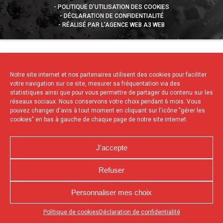
POLITIQUE D’UTILISATION DES COOKIES
DÉCLARATION DE CONFIDENTIALITÉ
RÉALISÉ PAR L’AGENCE WEB A3 WEB
Notre site internet et nos partenaires utilisent des cookies pour faciliter
votre navigation sur ce site, mesurer sa fréquentation via des
statistiques ainsi que pour vous permettre de partager du contenu sur les
réseaux sociaux. Nous conservons votre choix pendant 6 mois. Vous
pouvez changer d'avis à tout moment en cliquant sur l'icône "gérer les
cookies" en bas à gauche de chaque page de notre site internet.
J'accepte
Refuser
Personnaliser mes choix
Appuyez sur le bouton partager en bas de votre
Politique de cookies
Déclaration de confidentialité
navigateur, puis sur "Sur l'écran d'accueil" pour obtenir le