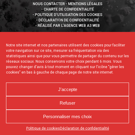
NOUS CONTACTER
MENTIONS LÉGALES
CHARTE DE CONFIDENTIALITÉ
POLITIQUE D’UTILISATION DES COOKIES
DÉCLARATION DE CONFIDENTIALITÉ
RÉALISÉ PAR L’AGENCE WEB A3 WEB
Notre site internet et nos partenaires utilisent des cookies pour faciliter
votre navigation sur ce site, mesurer sa fréquentation via des
statistiques ainsi que pour vous permettre de partager du contenu sur les
réseaux sociaux. Nous conservons votre choix pendant 6 mois. Vous
pouvez changer d'avis à tout moment en cliquant sur l'icône "gérer les
cookies" en bas à gauche de chaque page de notre site internet.
J'accepte
Refuser
Personnaliser mes choix
Appuyez sur le bouton partager en bas de votre
Politique de cookies
Déclaration de confidentialité
navigateur, puis sur "Sur l'écran d'accueil" pour obtenir le