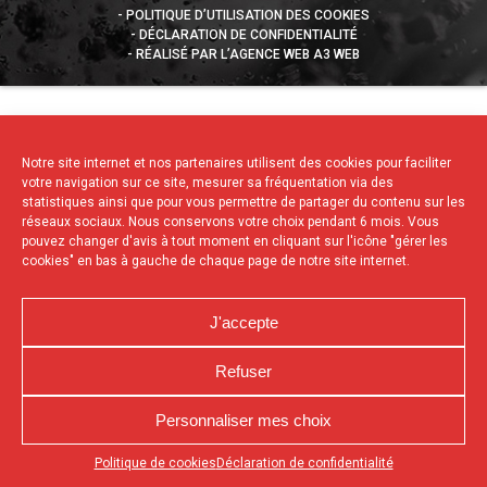
POLITIQUE D’UTILISATION DES COOKIES
DÉCLARATION DE CONFIDENTIALITÉ
RÉALISÉ PAR L’AGENCE WEB A3 WEB
Notre site internet et nos partenaires utilisent des cookies pour faciliter
votre navigation sur ce site, mesurer sa fréquentation via des
statistiques ainsi que pour vous permettre de partager du contenu sur les
réseaux sociaux. Nous conservons votre choix pendant 6 mois. Vous
pouvez changer d'avis à tout moment en cliquant sur l'icône "gérer les
cookies" en bas à gauche de chaque page de notre site internet.
J'accepte
Refuser
Personnaliser mes choix
Appuyez sur le bouton partager en bas de votre
Politique de cookies
Déclaration de confidentialité
navigateur, puis sur "Sur l'écran d'accueil" pour obtenir le