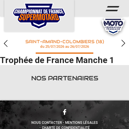
ACCUEIL
ACTUS
CALENDRIER
SAINT-AMAND-COLOMBIERS (18)
CHAMPIONNAT
du 25/07/2026 au 26/07/2026
Trophée de France Manche 1
RÉSULTATS
PHOTOS / WEB TV
NOS PARTENAIRES
accéder à la billetterie
NOUS CONTACTER
MENTIONS LÉGALES
CHARTE DE CONFIDENTIALITÉ