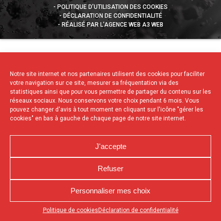
POLITIQUE D’UTILISATION DES COOKIES
DÉCLARATION DE CONFIDENTIALITÉ
RÉALISÉ PAR L’AGENCE WEB A3 WEB
Notre site internet et nos partenaires utilisent des cookies pour faciliter
votre navigation sur ce site, mesurer sa fréquentation via des
statistiques ainsi que pour vous permettre de partager du contenu sur les
réseaux sociaux. Nous conservons votre choix pendant 6 mois. Vous
pouvez changer d'avis à tout moment en cliquant sur l'icône "gérer les
cookies" en bas à gauche de chaque page de notre site internet.
J'accepte
Refuser
Personnaliser mes choix
Appuyez sur le bouton partager en bas de votre
Politique de cookies
Déclaration de confidentialité
navigateur, puis sur "Sur l'écran d'accueil" pour obtenir le