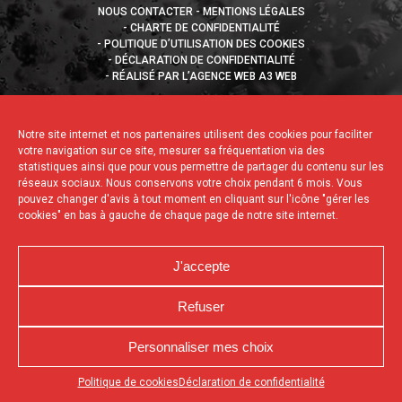
NOUS CONTACTER
MENTIONS LÉGALES
CHARTE DE CONFIDENTIALITÉ
POLITIQUE D’UTILISATION DES COOKIES
DÉCLARATION DE CONFIDENTIALITÉ
RÉALISÉ PAR L’AGENCE WEB A3 WEB
Notre site internet et nos partenaires utilisent des cookies pour faciliter
votre navigation sur ce site, mesurer sa fréquentation via des
statistiques ainsi que pour vous permettre de partager du contenu sur les
réseaux sociaux. Nous conservons votre choix pendant 6 mois. Vous
pouvez changer d'avis à tout moment en cliquant sur l'icône "gérer les
cookies" en bas à gauche de chaque page de notre site internet.
J'accepte
Refuser
Personnaliser mes choix
Appuyez sur le bouton partager en bas de votre
Politique de cookies
Déclaration de confidentialité
navigateur, puis sur "Sur l'écran d'accueil" pour obtenir le