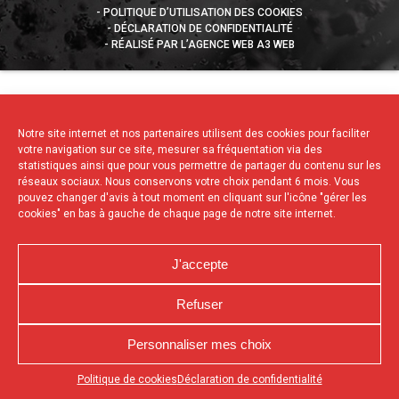
POLITIQUE D’UTILISATION DES COOKIES
DÉCLARATION DE CONFIDENTIALITÉ
RÉALISÉ PAR L’AGENCE WEB A3 WEB
Notre site internet et nos partenaires utilisent des cookies pour faciliter
votre navigation sur ce site, mesurer sa fréquentation via des
statistiques ainsi que pour vous permettre de partager du contenu sur les
réseaux sociaux. Nous conservons votre choix pendant 6 mois. Vous
pouvez changer d'avis à tout moment en cliquant sur l'icône "gérer les
cookies" en bas à gauche de chaque page de notre site internet.
J'accepte
Refuser
Personnaliser mes choix
Appuyez sur le bouton partager en bas de votre
Politique de cookies
Déclaration de confidentialité
navigateur, puis sur "Sur l'écran d'accueil" pour obtenir le