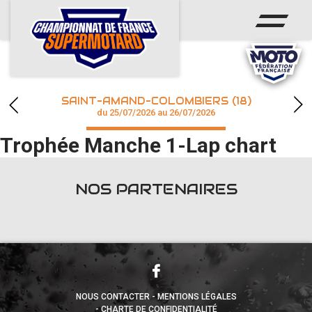
ACCUEIL
ACTUS
CALENDRIER
SAINT-AMAND-COLOMBIERS (18)
CHAMPIONNAT
du 25/07/2026 au 26/07/2026
Trophée Manche 1-Lap chart
RÉSULTATS
PHOTOS / WEB TV
NOS PARTENAIRES
accéder à la billetterie
NOUS CONTACTER
MENTIONS LÉGALES
CHARTE DE CONFIDENTIALITÉ