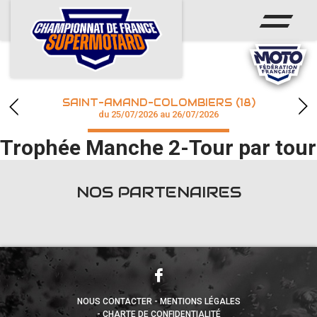
ACCUEIL
ACTUS
CALENDRIER
SAINT-AMAND-COLOMBIERS (18)
CHAMPIONNAT
du 25/07/2026 au 26/07/2026
Trophée Manche 2-Tour par tour
RÉSULTATS
PHOTOS / WEB TV
NOS PARTENAIRES
accéder à la billetterie
NOUS CONTACTER
MENTIONS LÉGALES
CHARTE DE CONFIDENTIALITÉ