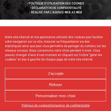
POLITIQUE D’UTILISATION DES COOKIES
DÉCLARATION DE CONFIDENTIALITÉ
RÉALISÉ PAR L’AGENCE WEB A3 WEB
Notre site internet et nos partenaires utilisent des cookies pour faciliter
votre navigation sur ce site, mesurer sa fréquentation via des
statistiques ainsi que pour vous permettre de partager du contenu sur les
réseaux sociaux. Nous conservons votre choix pendant 6 mois. Vous
pouvez changer d'avis à tout moment en cliquant sur l'icône "gérer les
cookies" en bas à gauche de chaque page de notre site internet.
J'accepte
Refuser
Personnaliser mes choix
Appuyez sur le bouton partager en bas de votre
Politique de cookies
Déclaration de confidentialité
navigateur, puis sur "Sur l'écran d'accueil" pour obtenir le