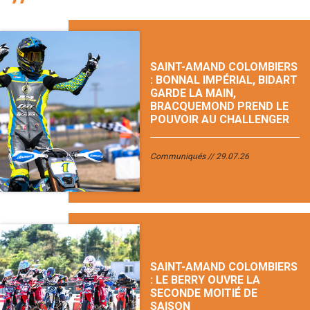
SAINT-AMAND COLOMBIERS
: BONNAL IMPÉRIAL, BIDART
GARDE LA MAIN,
BRACQUEMOND PREND LE
POUVOIR AU CHALLENGER
Communiqués
29.07.26
SAINT-AMAND COLOMBIERS
: LE BERRY OUVRE LA
SECONDE MOITIÉ DE
SAISON