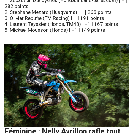
1. Sébastien Denoyelles (Honda, insane-parts.com) | – |
282 points
2. Stephane Mezard (Husqvarna) | – | 268 points
3. Olivier Rebufie (TM Racing) | – | 191 points
4. Laurent Teyssier (Honda, TM43) | +1 | 167 points
5. Mickael Mousson (Honda) | +1 | 149 points
Féminine : Nelly Avrillon rafle tout