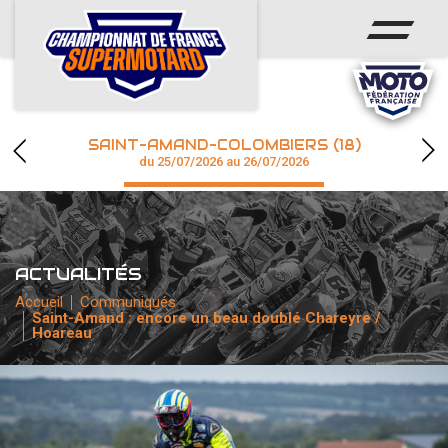
ACCUEIL
ACTUS
CALENDRIER
SAINT-AMAND-COLOMBIERS (18)
CHAMPIONNAT
du 25/07/2026 au 26/07/2026
RÉSULTATS
PHOTOS / WEB TV
ACTUALITÉS
Accueil
Communiqués
Saint-Amand : encore un beau doublé Chareyre /
accéder à la billetterie
Hoareau