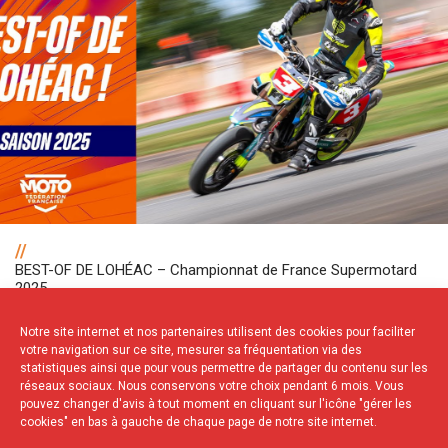
//
BEST-OF DE LOHÉAC – Championnat de France Supermotard
2025
Notre site internet et nos partenaires utilisent des cookies pour faciliter
votre navigation sur ce site, mesurer sa fréquentation via des
statistiques ainsi que pour vous permettre de partager du contenu sur les
NOS PARTENAIRES
réseaux sociaux. Nous conservons votre choix pendant 6 mois. Vous
pouvez changer d'avis à tout moment en cliquant sur l'icône "gérer les
cookies" en bas à gauche de chaque page de notre site internet.