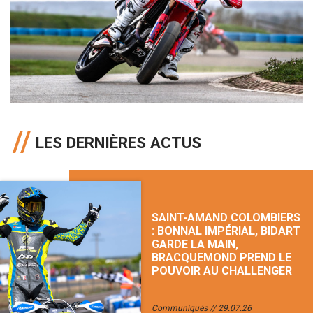
LES DERNIÈRES ACTUS
SAINT-AMAND COLOMBIERS
: BONNAL IMPÉRIAL, BIDART
GARDE LA MAIN,
BRACQUEMOND PREND LE
POUVOIR AU CHALLENGER
Communiqués
29.07.26