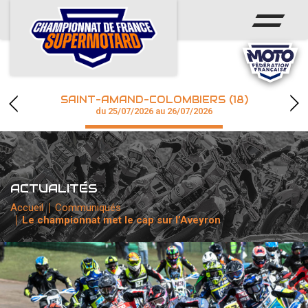
ACCUEIL
ACTUS
CALENDRIER
SAINT-AMAND-COLOMBIERS (18)
CHAMPIONNAT
du 25/07/2026 au 26/07/2026
RÉSULTATS
PHOTOS / WEB TV
ACTUALITÉS
Accueil
Communiqués
Le championnat met le cap sur l’Aveyron
accéder à la billetterie