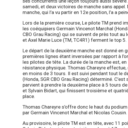
ses concurrents une leçon toujours aussi sévère
samedi, et deux victoires de manche sans appel. 
manche, qui l’a vu partir en 12e position, l’a a pei
Lors de la première course, Le pilote TM prend im
les coéquipiers Germain Vincenot Marchal (Honda
CBO Grau Racing) qui se suivent de près tout au 
et Axel Marie Luce (TM, TC4R1) ferment le top 5.
Le départ de la deuxième manche est donné en grill
premières lignes étant inversées par rapport à l’
les pilotes de tête. La durée de la manche est, en
résistance physique. Thomas Chareyre effectue, s
en moins de 3 tours. Il est suivi pendant tout le
(Honda, SGR CBO Grau Racing) déterminé. C’est s
parvient à prendre la deuxième place à 5 tours de 
et Sylvain Bidart, qui finissent troisième et quatr
place.
Thomas Chareyre s’offre donc le haut du podium de
par Germain Vincenot Marchal et Nicolas Cousin.
Au provisoire, le pilote TM est en tête, avec 11 