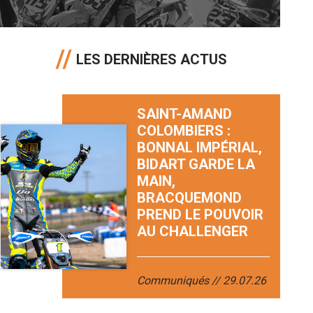
LES DERNIÈRES ACTUS
SAINT-AMAND
COLOMBIERS :
BONNAL IMPÉRIAL,
BIDART GARDE LA
MAIN,
BRACQUEMOND
PREND LE POUVOIR
AU CHALLENGER
Communiqués
29.07.26