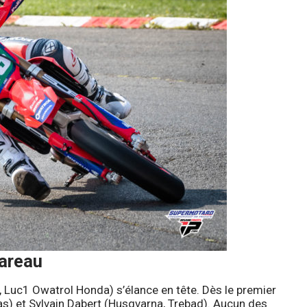
oareau
 Luc1 Owatrol Honda) s’élance en tête. Dès le premier
as) et Sylvain Dabert (Husqvarna, Trebad). Aucun des