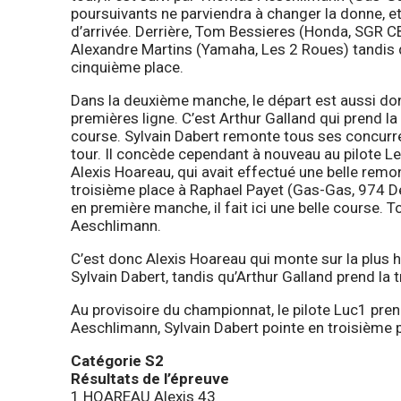
poursuivants ne parviendra à changer la donne, et c
d’arrivée. Derrière, Tom Bessieres (Honda, SGR C
Alexandre Martins (Yamaha, Les 2 Roues) tandis 
cinquième place.
Dans la deuxième manche, le départ est aussi donn
premières ligne. C’est Arthur Galland qui prend la 
course. Sylvain Dabert remonte tous ses concurr
tour. Il concède cependant à nouveau au pilote L
Alexis Hoareau, qui avait effectué une belle remo
troisième place à Raphael Payet (Gas-Gas, 974 De
en première manche, il fait ici une belle course
Aeschlimann.
C’est donc Alexis Hoareau qui monte sur la plus 
Sylvain Dabert, tandis qu’Arthur Galland prend la
Au provisoire du championnat, le pilote Luc1 pre
Aeschlimann, Sylvain Dabert pointe en troisième p
Catégorie S2
Résultats de l’épreuve
1 HOAREAU Alexis 43