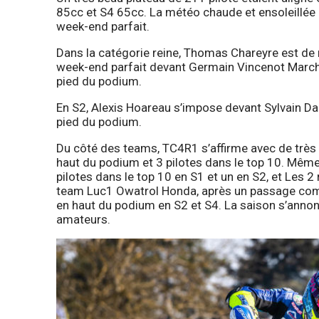
85cc et S4 65cc. La météo chaude et ensoleillée 
week-end parfait.
Dans la catégorie reine, Thomas Chareyre est de ret
week-end parfait devant Germain Vincenot Marchal
pied du podium.
En S2, Alexis Hoareau s’impose devant Sylvain D
pied du podium.
Du côté des teams, TC4R1 s’affirme avec de très b
haut du podium et 3 pilotes dans le top 10. Mêm
pilotes dans le top 10 en S1 et un en S2, et Les 2
team Luc1 Owatrol Honda, après un passage compl
en haut du podium en S2 et S4. La saison s’annonc
amateurs.