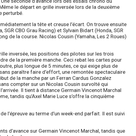
. Une seconde d’avance lors des essais chrono du
Même le départ en grille inversée lors de la deuxième
ne perturbé.
médiatement la tête et creuse l’écart. On trouve ensuite
, SGR CBO Grau Racing) et Sylvain Bidart (Honda, SGR
long de la course. Nicolas Cousin (Yamaha, Les 2 Roues)
e inversée, les positions des pilotes sur les trois
ordre de la première manche. Ceci rebat les cartes pour
 outre, plus longue de 5 minutes, ce qui exige plus de
ans paraître faire d’effort, une remontée spectaculaire
 début de la manche par un Ferran Cardus Gonzalez
ans compter sur un Nicolas Cousin survolté qui
l’arrivée. Il tient à distance Germain Vincenot Marchal
ième, tandis qu’Axel Marie Luce s’offre la cinquième
 l’épreuve au terme d’un week-end parfait. Il est suivi
points d’avance sur Germain Vincenot Marchal, tandis que