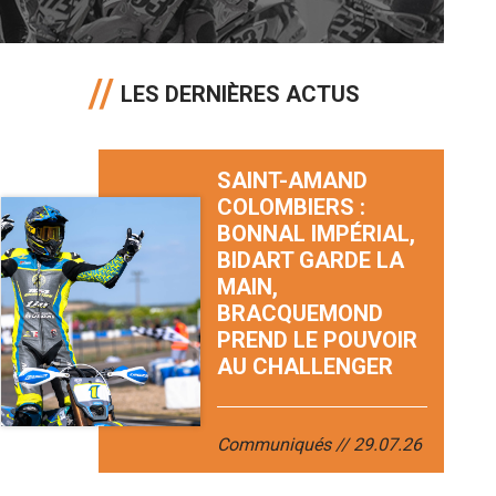
LES DERNIÈRES ACTUS
SAINT-AMAND
COLOMBIERS :
BONNAL IMPÉRIAL,
BIDART GARDE LA
MAIN,
BRACQUEMOND
PREND LE POUVOIR
AU CHALLENGER
Communiqués
29.07.26