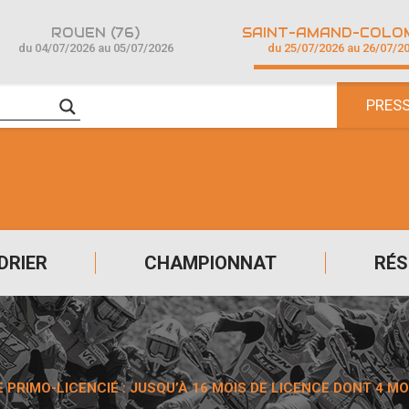
ROUEN (76)
du 04/07/2026 au 05/07/2026
du 25/07/2026 au 26/07/2
PRES
DRIER
CHAMPIONNAT
RÉS
 PRIMO-LICENCIÉ : JUSQU’À 16 MOIS DE LICENCE DONT 4 MO