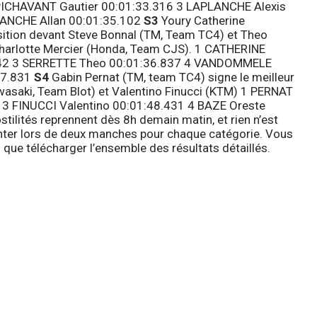
 PICHAVANT Gautier 00:01:33.316 3 LAPLANCHE Alexis
LANCHE Allan 00:01:35.102
S3
Youry Catherine
sition devant Steve Bonnal (TM, Team TC4) et Theo
Charlotte Mercier (Honda, Team CJS). 1 CATHERINE
542 3 SERRETTE Theo 00:01:36.837 4 VANDOMMELE
37.831
S4
Gabin Pernat (TM, team TC4) signe le meilleur
wasaki, Team Blot) et Valentino Finucci (KTM) 1 PERNAT
 3 FINUCCI Valentino 00:01:48.431 4 BAZE Oreste
ilités reprennent dès 8h demain matin, et rien n’est
onter lors de deux manches pour chaque catégorie. Vous
i que télécharger l’ensemble des résultats détaillés.