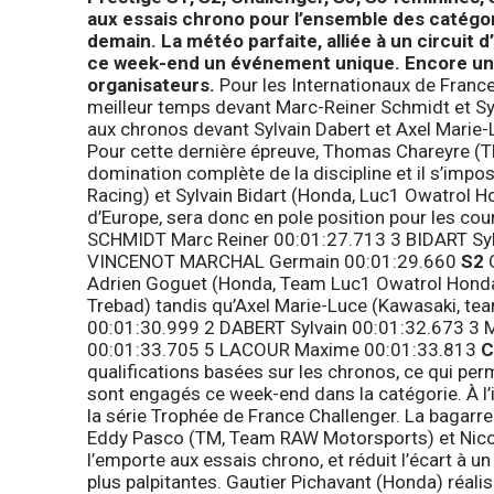
aux essais chrono pour l’ensemble des catégori
demain. La météo parfaite, alliée à un circuit d
ce week-end un événement unique. Encore une fo
organisateurs.
Pour les Internationaux de France
meilleur temps devant Marc-Reiner Schmidt et Syl
aux chronos devant Sylvain Dabert et Axel Marie
Pour cette dernière épreuve, Thomas Chareyre (
domination complète de la discipline et il s’im
Racing) et Sylvain Bidart (Honda, Luc1 Owatrol 
d’Europe, sera donc en pole position pour les 
SCHMIDT Marc Reiner 00:01:27.713 3 BIDART Syl
VINCENOT MARCHAL Germain 00:01:29.660
S2
C
Adrien Goguet (Honda, Team Luc1 Owatrol Honda) 
Trebad) tandis qu’Axel Marie-Luce (Kawasaki, te
00:01:30.999 2 DABERT Sylvain 00:01:32.673 3 
00:01:33.705 5 LACOUR Maxime 00:01:33.813
C
qualifications basées sur les chronos, ce qui pe
sont engagés ce week-end dans la catégorie. À l’i
la série Trophée de France Challenger. La bagarre
Eddy Pasco (TM, Team RAW Motorsports) et Nicol
l’emporte aux essais chrono, et réduit l’écart à u
plus palpitantes. Gautier Pichavant (Honda) réali