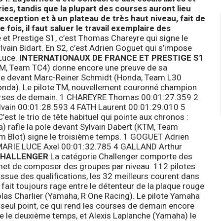
es, tandis que la plupart des courses auront lieu
’exception et à un plateau de très haut niveau, fait de
is, il faut saluer le travail exemplaire des
 et Prestige S1, c’est Thomas Chareyre qui signe le
vain Bidart. En S2, c’est Adrien Goguet qui s’impose
-Luce.
INTERNATIONAUX DE FRANCE ET PRESTIGE S1
TM, Team TC4) donne encore une preuve de sa
pose devant Marc-Reiner Schmidt (Honda, Team L30
Honda). Le pilote TM, nouvellement couronné champion
courses de demain. 1 CHAREYRE Thomas 00:01:27.359 2
vain 00:01:28.593 4 FATH Laurent 00:01:29.010 5
’est le trio de tête habituel qui pointe aux chronos :
rafle la pole devant Sylvain Dabert (KTM, Team
am Blot) signe le troisième temps. 1 GOGUET Adrien
MARIE LUCE Axel 00:01:32.785 4 GALLAND Arthur
HALLENGER
La catégorie Challenger comporte des
rmet de composer des groupes par niveau. 112 pilotes
ssue des qualifications, les 32 meilleurs courent dans
 fait toujours rage entre le détenteur de la plaque rouge
as Charlier (Yamaha, R One Racing). Le pilote Yamaha
n seul point, ce qui rend les courses de demain encore
se le deuxième temps, et Alexis Laplanche (Yamaha) le