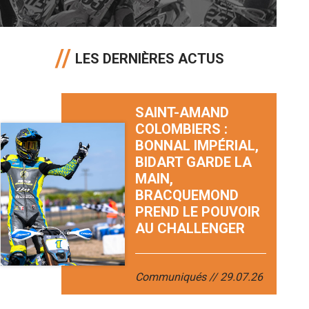
LES DERNIÈRES ACTUS
SAINT-AMAND
COLOMBIERS :
BONNAL IMPÉRIAL,
BIDART GARDE LA
MAIN,
BRACQUEMOND
PREND LE POUVOIR
AU CHALLENGER
Communiqués
29.07.26