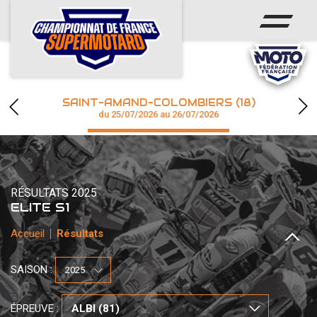
ACCUEIL
ACTUS
CALENDRIER
SAINT-AMAND-COLOMBIERS (18)
CHAMPIONNAT
du 25/07/2026 au 26/07/2026
RÉSULTATS
PHOTOS / WEB TV
RÉSULTATS 2025
ELITE S1
Accueil
Résultats
accéder à la billetterie
SAISON :
ÉPREUVE :