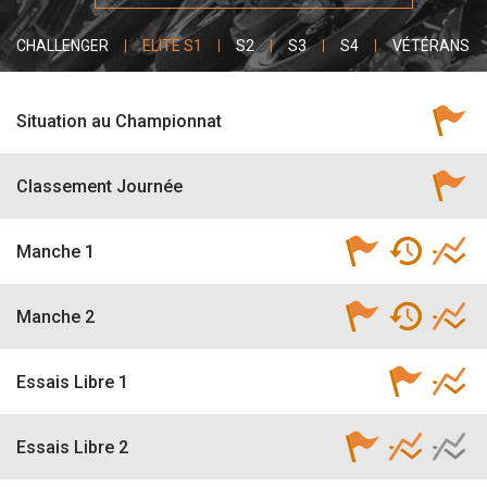
CHALLENGER
ELITE S1
S2
S3
S4
VÉTÉRANS FÉ
Situation au Championnat
Classement Journée
Manche 1
Manche 2
Essais Libre 1
Essais Libre 2