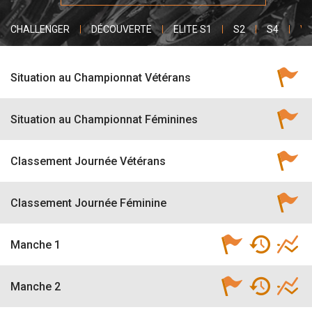
CHALLENGER
DÉCOUVERTE
ELITE S1
S2
S4
VÉ
Situation au Championnat Vétérans
Situation au Championnat Féminines
Classement Journée Vétérans
Classement Journée Féminine
Manche 1
Manche 2