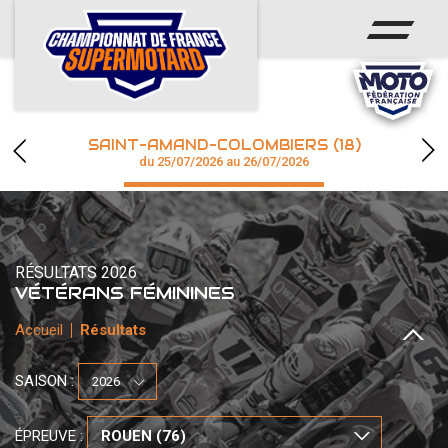
ACCUEIL
ACTUS
CALENDRIER
SAINT-AMAND-COLOMBIERS (18)
CHAMPIONNAT
du 25/07/2026 au 26/07/2026
RÉSULTATS
PHOTOS / WEB TV
RÉSULTATS 2026
VÉTÉRANS FÉMININES
Accueil
Résultats
accéder à la billetterie
SAISON :
ÉPREUVE :